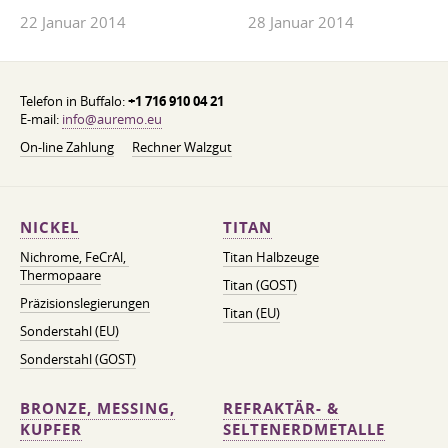
22 Januar 2014
28 Januar 2014
Telefon in Buffalo:
+1 716 910 04 21
E-mail:
info@auremo.eu
On-line Zahlung
Rechner Walzgut
NICKEL
TITAN
Nichrome, FeСrAl, ​​
Titan Halbzeuge
Thermopaare
Titan (GOST)
Präzisionslegierungen
Titan (EU)
Sonderstahl (EU)
Sonderstahl (GOST)
BRONZE, MESSING,
REFRAKTÄR- &
KUPFER
SELTENERDMETALLE