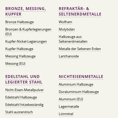
BRONZE, MESSING,
REFRAKTÄR- &
KUPFER
SELTENERDMETALLE
Bronze Halbzeuge
Wolfram
Bronzen & Kupferlegierungen
Molybdän
(EU)
Halbzeuge aus
Kupfer-Nickel-Legierungen
Seltenerdmetallen
Kupfer Halbzeuge
Metalle der Seltenen Erden
Messing Halbzeuge
Lanthanoide
Messing (EU)
EDELSTAHL UND
NICHTEISENMETALLE
LEGIERTER STAHL
Aluminium Halbzeuge
Nicht-Eisen-Metallpulver
Duraluminium Halbzeuge
Edelstahl Halbzeuge
Aluminium (EU)
Edelstahl hitzebeständig
Lagermetalle
Stahl austenitisch
Lötmittel