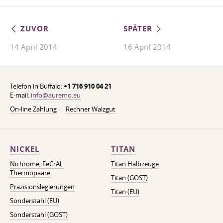
ZUVOR
SPÄTER
14 April 2014
16 April 2014
Telefon in Buffalo:
+1 716 910 04 21
E-mail:
info@auremo.eu
On-line Zahlung
Rechner Walzgut
NICKEL
TITAN
Nichrome, FeСrAl, ​​
Titan Halbzeuge
Thermopaare
Titan (GOST)
Präzisionslegierungen
Titan (EU)
Sonderstahl (EU)
Sonderstahl (GOST)