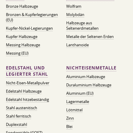
Bronze Halbzeuge
Wolfram
Bronzen & Kupferlegierungen
Molybdän
(EU)
Halbzeuge aus
Kupfer-Nickel-Legierungen
Seltenerdmetallen
Kupfer Halbzeuge
Metalle der Seltenen Erden
Messing Halbzeuge
Lanthanoide
Messing (EU)
EDELSTAHL UND
NICHTEISENMETALLE
LEGIERTER STAHL
Aluminium Halbzeuge
Nicht-Eisen-Metallpulver
Duraluminium Halbzeuge
Edelstahl Halbzeuge
Aluminium (EU)
Edelstahl hitzebeständig
Lagermetalle
Stahl austenitisch
Lötmittel
Stahl ferritisch
Zinn
Duplexstahl
Blei
Sonderstähle (GOST)