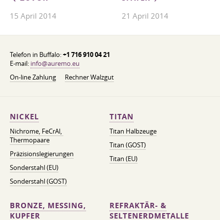
15 April 2014
21 April 2014
Telefon in Buffalo:
+1 716 910 04 21
E-mail:
info@auremo.eu
On-line Zahlung
Rechner Walzgut
NICKEL
TITAN
Nichrome, FeСrAl, ​​
Titan Halbzeuge
Thermopaare
Titan (GOST)
Präzisionslegierungen
Titan (EU)
Sonderstahl (EU)
Sonderstahl (GOST)
BRONZE, MESSING,
REFRAKTÄR- &
KUPFER
SELTENERDMETALLE