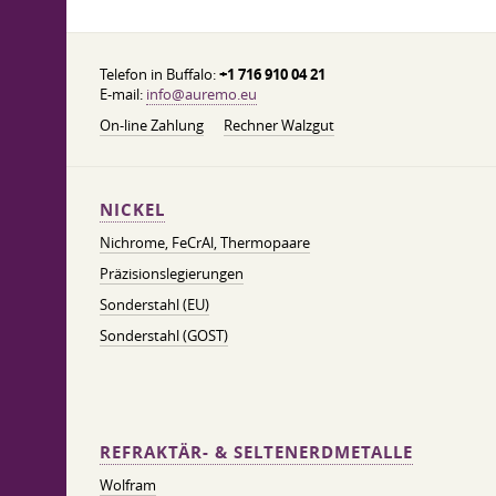
Telefon in Buffalo:
+1 716 910 04 21
E-mail:
info@auremo.eu
On-line Zahlung
Rechner Walzgut
NICKEL
Nichrome, FeСrAl, ​​Thermopaare
Präzisionslegierungen
Sonderstahl (EU)
Sonderstahl (GOST)
REFRAKTÄR- & SELTENERDMETALLE
Wolfram