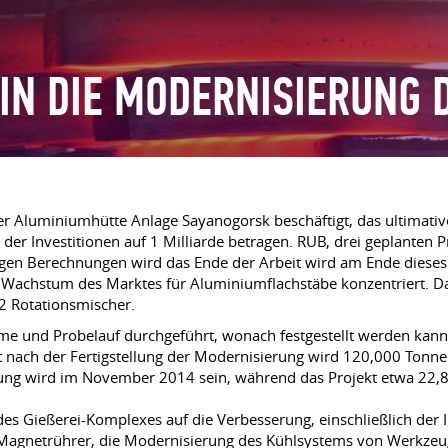
 IN DIE MODERNISIERUNG 
 der Aluminiumhütte Anlage Sayanogorsk beschäftigt, das ultima
er Investitionen auf 1 Milliarde betragen. RUB, drei geplanten 
figen Berechnungen wird das Ende der Arbeit wird am Ende dieses
Wachstum des Marktes für Aluminiumflachstäbe konzentriert. Das
2 Rotationsmischer.
nahme und Probelauf durchgeführt, wonach festgestellt werden kan
t nach der Fertigstellung der Modernisierung wird 120,000 Tonnen
llung wird im November 2014 sein, während das Projekt etwa 22,8 
s Gießerei-Komplexes auf die Verbesserung, einschließlich der In
 Magnetrührer, die Modernisierung des Kühlsystems von Werkze