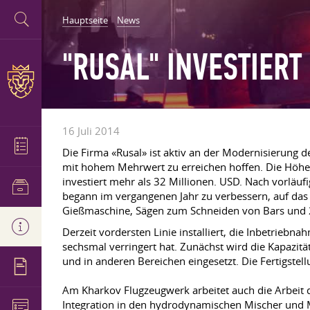
Hauptseite
News
"RUSAL" INVESTIERT
16 Juli 2014
Die Firma «Rusal» ist aktiv an der Modernisierung
mit hohem Mehrwert zu erreichen hoffen. Die Höhe d
investiert mehr als 32 Millionen. USD. Nach vorläu
begann im vergangenen Jahr zu verbessern, auf das 
Gießmaschine, Sägen zum Schneiden von Bars und 
Derzeit vordersten Linie installiert, die Inbetrieb
sechsmal verringert hat. Zunächst wird die Kapazitä
und in anderen Bereichen eingesetzt. Die Fertigste
Am Kharkov Flugzeugwerk arbeitet auch die Arbeit de
Integration in den hydrodynamischen Mischer und