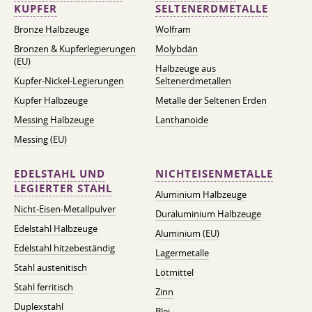
KUPFER
SELTENERDMETALLE
Bronze Halbzeuge
Wolfram
Bronzen & Kupferlegierungen
Molybdän
(EU)
Halbzeuge aus
Kupfer-Nickel-Legierungen
Seltenerdmetallen
Kupfer Halbzeuge
Metalle der Seltenen Erden
Messing Halbzeuge
Lanthanoide
Messing (EU)
EDELSTAHL UND
NICHTEISENMETALLE
LEGIERTER STAHL
Aluminium Halbzeuge
Nicht-Eisen-Metallpulver
Duraluminium Halbzeuge
Edelstahl Halbzeuge
Aluminium (EU)
Edelstahl hitzebeständig
Lagermetalle
Stahl austenitisch
Lötmittel
Stahl ferritisch
Zinn
Duplexstahl
Blei