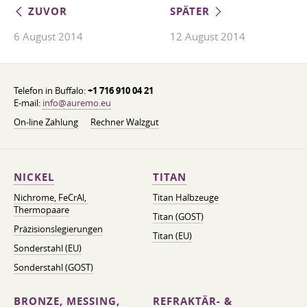
ZUVOR
SPÄTER
6 August 2014
12 August 2014
Telefon in Buffalo:
+1 716 910 04 21
E-mail:
info@auremo.eu
On-line Zahlung
Rechner Walzgut
NICKEL
TITAN
Nichrome, FeСrAl, ​​
Titan Halbzeuge
Thermopaare
Titan (GOST)
Präzisionslegierungen
Titan (EU)
Sonderstahl (EU)
Sonderstahl (GOST)
BRONZE, MESSING,
REFRAKTÄR- &