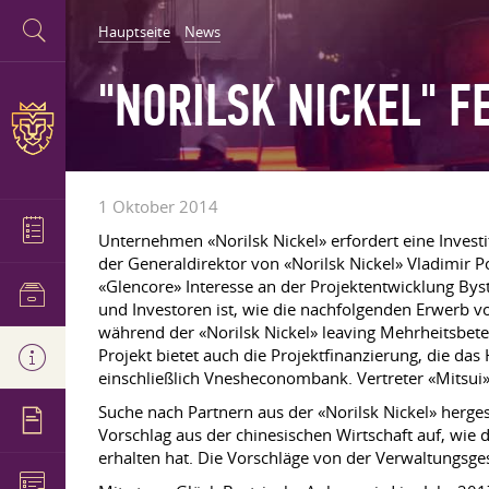
Hauptseite
News
"NORILSK NICKEL" F
1 Oktober 2014
Unternehmen «Norilsk Nickel» erfordert eine Invest
der Generaldirektor von «Norilsk Nickel» Vladimir P
«Glencore» Interesse an der Projektentwicklung Byst
und Investoren ist, wie die nachfolgenden Erwerb 
während der «Norilsk Nickel» leaving Mehrheitsbete
Projekt bietet auch die Projektfinanzierung, die d
einschließlich Vnesheconombank. Vertreter «Mitsui
Suche nach Partnern aus der «Norilsk Nickel» herge
Vorschlag aus der chinesischen Wirtschaft auf, wie
erhalten hat. Die Vorschläge von der Verwaltungsges