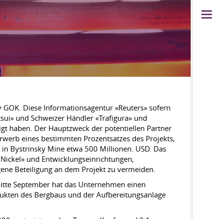
y GOK. Diese Informationsagentur «Reuters» sofern
tsui» und Schweizer Händler «Trafigura» und
eigt haben. Der Hauptzweck der potentiellen Partner
rwerb eines bestimmten Prozentsatzes des Projekts,
s in Bystrinsky Mine etwa 500 Millionen. USD. Das
 Nickel» und Entwicklungseinrichtungen,
gene Beteiligung an dem Projekt zu vermeiden.
n Mitte September hat das Unternehmen einen
odukten des Bergbaus und der Aufbereitungsanlage