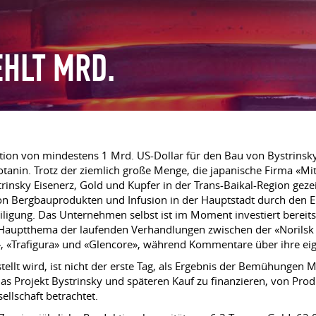
EHLT MRD.
ition von mindestens 1 Mrd. US-Dollar für den Bau von Bystrinsk
otanin. Trotz der ziemlich große Menge, die japanische Firma «Mi
rinsky Eisenerz, Gold und Kupfer in der Trans-Baikal-Region gez
von Bergbauprodukten und Infusion in der Hauptstadt durch den E
iligung. Das Unternehmen selbst ist im Moment investiert bereit
as Hauptthema der laufenden Verhandlungen zwischen der «Norilsk
», «Trafigura» und «Glencore», während Kommentare über ihre ei
stellt wird, ist nicht der erste Tag, als Ergebnis der Bemühunge
 das Projekt Bystrinsky und späteren Kauf zu finanzieren, von Pr
ellschaft betrachtet.