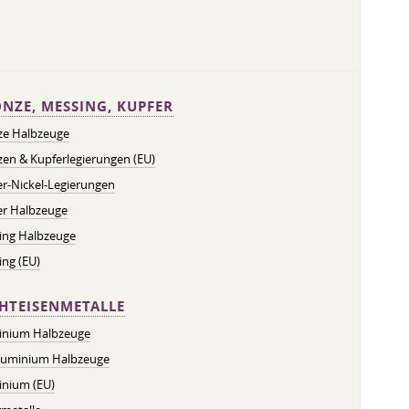
NZE, MESSING, KUPFER
ze Halbzeuge
en & Kupferlegierungen (EU)
r-Nickel-Legierungen
er Halbzeuge
ing Halbzeuge
ng (EU)
HTEISENMETALLE
inium Halbzeuge
luminium Halbzeuge
inium (EU)