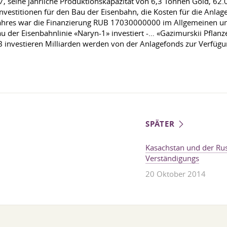
7, seine jährliche Produktionskapazität von 6,3 Tonnen Gold, 62
Investitionen für den Bau der Eisenbahn, die Kosten für die Anlag
 Jahres war die Finanzierung RUB 17030000000 im Allgemeinen u
er Eisenbahnlinie «Naryn-1» investiert -… «Gazimurskii Pflanz
B investieren Milliarden werden von der Anlagefonds zur Verfüg
SPÄTER
Kasachstan und der Rus
Verständigungs
20 Oktober 2014