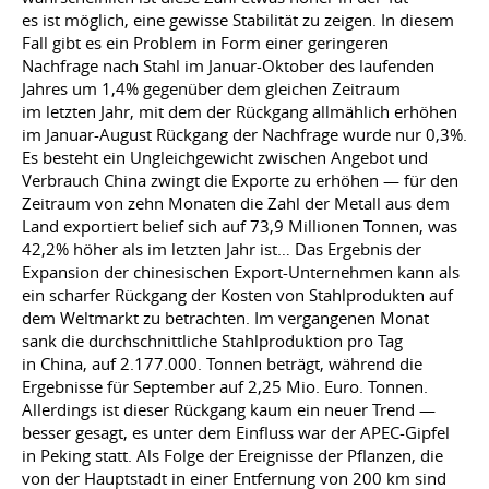
es ist möglich, eine gewisse Stabilität zu zeigen. In diesem
Fall gibt es ein Problem in Form einer geringeren
Nachfrage nach Stahl im Januar-Oktober des laufenden
Jahres um 1,4% gegenüber dem gleichen Zeitraum
im letzten Jahr, mit dem der Rückgang allmählich erhöhen
im Januar-August Rückgang der Nachfrage wurde nur 0,3%.
Es besteht ein Ungleichgewicht zwischen Angebot und
Verbrauch China zwingt die Exporte zu erhöhen — für den
Zeitraum von zehn Monaten die Zahl der Metall aus dem
Land exportiert belief sich auf 73,9 Millionen Tonnen, was
42,2% höher als im letzten Jahr ist… Das Ergebnis der
Expansion der chinesischen Export-Unternehmen kann als
ein scharfer Rückgang der Kosten von Stahlprodukten auf
dem Weltmarkt zu betrachten. Im vergangenen Monat
sank die durchschnittliche Stahlproduktion pro Tag
in China, auf
2.177.000.
Tonnen beträgt, während die
Ergebnisse für September auf 2,25 Mio. Euro. Tonnen.
Allerdings ist dieser Rückgang kaum ein neuer Trend —
besser gesagt, es unter dem Einfluss war der APEC-Gipfel
in Peking statt. Als Folge der Ereignisse der Pflanzen, die
von der Hauptstadt in einer Entfernung von 200 km sind