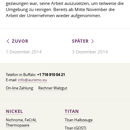
gezwungen war, seine Arbeit auszusetzen, um teilweise die
Umgebung zu reinigen. Bereits ab Mitte November die
Arbeit der Unternehmen wieder aufgenommen.
ZUVOR
SPÄTER
1 Dezember 2014
3 Dezember 2014
Telefon in Buffalo:
+1 716 910 04 21
E-mail:
info@auremo.eu
On-line Zahlung
Rechner Walzgut
NICKEL
TITAN
Nichrome, FeСrAl, ​​
Titan Halbzeuge
Thermopaare
Titan (GOST)