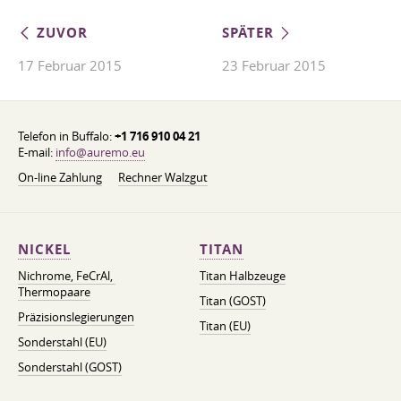
ZUVOR
SPÄTER
17 Februar 2015
23 Februar 2015
Telefon in Buffalo:
+1 716 910 04 21
E-mail:
info@auremo.eu
On-line Zahlung
Rechner Walzgut
NICKEL
TITAN
Nichrome, FeСrAl, ​​
Titan Halbzeuge
Thermopaare
Titan (GOST)
Präzisionslegierungen
Titan (EU)
Sonderstahl (EU)
Sonderstahl (GOST)