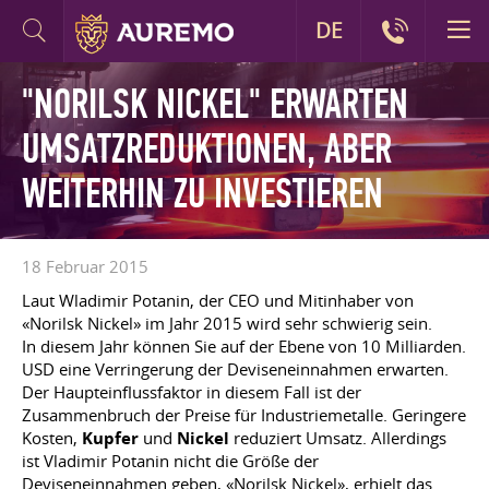
DE
"NORILSK NICKEL" ERWARTEN
UMSATZREDUKTIONEN, ABER
WEITERHIN ZU INVESTIEREN
18 Februar 2015
Laut Wladimir Potanin, der CEO und Mitinhaber von
«Norilsk Nickel» im Jahr 2015 wird sehr schwierig sein.
In diesem Jahr können Sie auf der Ebene von 10 Milliarden.
USD eine Verringerung der Deviseneinnahmen erwarten.
Der Haupteinflussfaktor in diesem Fall ist der
Zusammenbruch der Preise für Industriemetalle. Geringere
Kosten,
Kupfer
und
Nickel
reduziert Umsatz. Allerdings
ist Vladimir Potanin nicht die Größe der
Deviseneinnahmen geben, «Norilsk Nickel», erhielt das