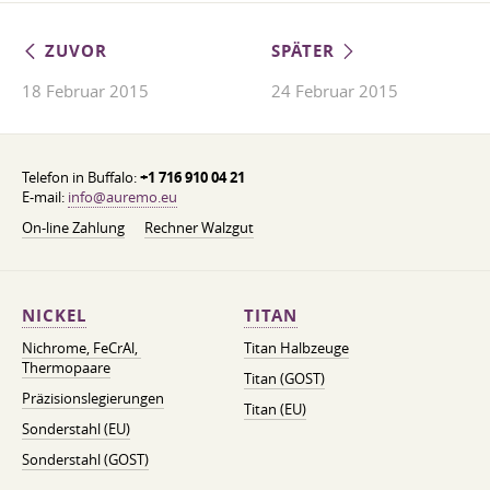
ZUVOR
SPÄTER
18 Februar 2015
24 Februar 2015
Telefon in Buffalo:
+1 716 910 04 21
E-mail:
info@auremo.eu
On-line Zahlung
Rechner Walzgut
NICKEL
TITAN
Nichrome, FeСrAl, ​​
Titan Halbzeuge
Thermopaare
Titan (GOST)
Präzisionslegierungen
Titan (EU)
Sonderstahl (EU)
Sonderstahl (GOST)