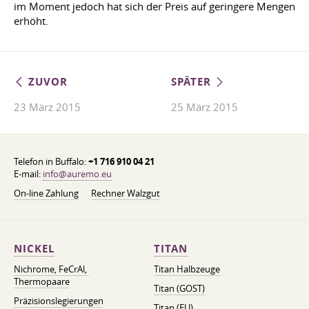
im Moment jedoch hat sich der Preis auf geringere Mengen
erhöht.
ZUVOR
SPÄTER
23 März 2015
25 März 2015
Telefon in Buffalo:
+1 716 910 04 21
E-mail:
info@auremo.eu
On-line Zahlung
Rechner Walzgut
NICKEL
TITAN
Nichrome, FeСrAl, ​​
Titan Halbzeuge
Thermopaare
Titan (GOST)
Präzisionslegierungen
Titan (EU)