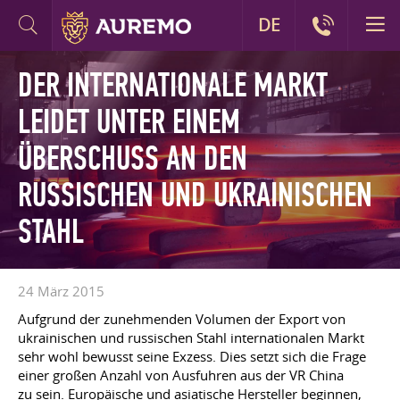
DE
DER INTERNATIONALE MARKT
LEIDET UNTER EINEM
ÜBERSCHUSS AN DEN
RUSSISCHEN UND UKRAINISCHEN
STAHL
24 März 2015
Aufgrund der zunehmenden Volumen der Export von
ukrainischen und russischen Stahl internationalen Markt
sehr wohl bewusst seine Exzess. Dies setzt sich die Frage
einer großen Anzahl von Ausfuhren aus der VR China
zu sein. Europäische und asiatische Hersteller beginnen,