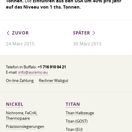
Tonnen.
Die
Einfuhren aus den USA um 40% pro Jahr
auf das Niveau von 1 ths. Tonnen.
ZUVOR
SPÄTER
24 März 2015
30 März 2015
Telefon in Buffalo:
+1 716 910 04 21
E-mail:
info@auremo.eu
On-line Zahlung
Rechner Walzgut
NICKEL
TITAN
Nichrome, FeСrAl, ​​
Titan Halbzeuge
Thermopaare
Titan (GOST)
Präzisionslegierungen
Titan (EU)