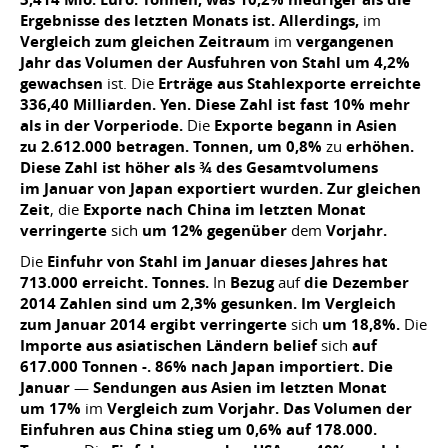
Ergebnisse des letzten Monats ist. Allerdings,
im
Vergleich zum gleichen Zeitraum
im
vergangenen
Jahr das Volumen der Ausfuhren von Stahl um 4,2%
gewachsen
ist. Die
Erträge aus Stahlexporte erreichte
336,40 Milliarden. Yen. Diese Zahl ist fast 10% mehr
als in der Vorperiode.
Die
Exporte begann in Asien
zu 2.612.000 betragen. Tonnen, um 0,8%
zu
erhöhen.
Diese Zahl ist höher als ¾ des Gesamtvolumens
im Januar von Japan exportiert wurden. Zur gleichen
Zeit
, die
Exporte nach China im letzten Monat
verringerte
sich
um 12% gegenüber
dem
Vorjahr.
Die
Einfuhr von Stahl im Januar dieses Jahres hat
713.000 erreicht. Tonnes.
In
Bezug
auf
die Dezember
2014 Zahlen sind um 2,3% gesunken. Im Vergleich
zum Januar 2014 ergibt verringerte
sich
um 18,8%.
Die
Importe aus asiatischen Ländern belief
sich
auf
617.000 Tonnen -. 86% nach Japan importiert. Die
Januar
—
Sendungen aus Asien im letzten Monat
um 17%
im
Vergleich zum Vorjahr. Das Volumen der
Einfuhren aus China stieg um 0,6% auf 178.000.