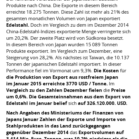
Produkte nach China. Die Exporte in diesem Bereich
erreichte 18.275 Tonnen. Diese Zahl ist mehr als 21% des
gesamten monatlichen Volumen von Japan exportiert
Edelstahl.
Doch im Vergleich zu dem im Dezember 2014
China-Edelstahl-Indizes exportierte Menge verringerte sich
um 20,2%. Der zweite Platz wird von Südkorea besetzt.
In diesem Bereich von Japan wurden 15 089 Tonnen
Produkte exportiert. Im Vergleich zum Dezember, eine
Steigerung von 28,2%. Als nächstes ist Taiwan, die 10.137
Tonnen der japanischen Edelstahl importiert. In dieser
Performance fiel im Vormonat um 9,3%.
Die Kosten
für
die Produktion von Export aus rostfreiem Japan
im Januar 2015 erreichte 3770 USD / Tonne.
Im
Vergleich zu den Zahlen Dezember fielen
die
Preise
um 0,6%. Die Gesamteinnahmen aus dem Export von
Edelstahl im Januar belief
sich
auf 326.120.000. USD.
Nach Angaben des Ministeriums der Finanzen von
Japans Januar Zahlen der Exporte und Importe von
Stahlprodukten in das Land zurückgegangen
gegenüber Dezember 2014
das
Exportvolumen auf
3,414 Mio. Euro. Tonnen, was 10,2% niedriger als die