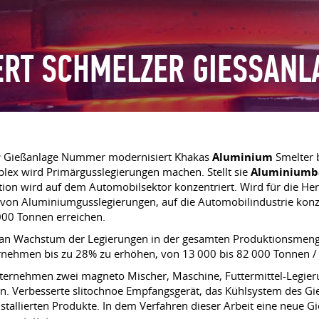
ERT SCHMELZER GIESSANLA
r
Gießanlage Nummer modernisiert Khakas
Aluminium
Smelter b
lex wird Primärgusslegierungen machen. Stellt sie
Aluminiumb
ktion wird auf dem Automobilsektor konzentriert. Wird für die He
ge von Aluminiumgusslegierungen, auf die Automobilindustrie kon
000 Tonnen erreichen.
sch an Wachstum der Legierungen in der gesamten Produktionsmeng
rnehmen bis zu 28% zu erhöhen, von 13 000 bis 82 000 Tonnen / 
ternehmen zwei magneto Mischer, Maschine, Futtermittel-Legier
nen. Verbesserte slitochnoe Empfangsgerät, das Kühlsystem des G
allierten Produkte. In dem Verfahren dieser Arbeit eine neue G