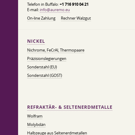
Telefon in Buffalo:
+1 716 910 04 21
E-mail:
info@auremo.eu
On-line Zahlung
Rechner Walzgut
NICKEL
Nichrome, FeСrAl, ​​Thermopaare
Präzisionslegierungen
Sonderstahl (EU)
Sonderstahl (GOST)
REFRAKTÄR- & SELTENERDMETALLE
Wolfram
Molybdän
Halbzeuge aus Seltenerdmetallen