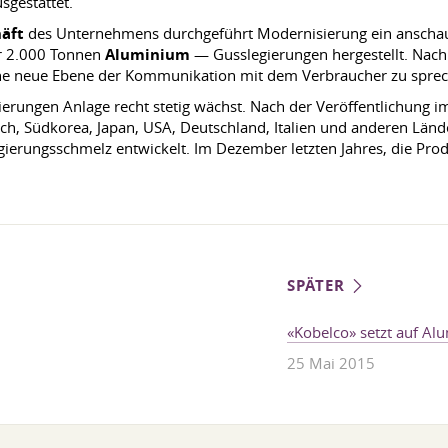
gestattet.
äft
des Unternehmens durchgeführt Modernisierung ein anschauli
er 2.000 Tonnen
Aluminium
— Gusslegierungen hergestellt. Nac
eine neue Ebene der Kommunikation mit dem Verbraucher zu spre
erungen Anlage recht stetig wächst. Nach der Veröffentlichung im
ch, Südkorea, Japan, USA, Deutschland, Italien und anderen Län
gierungsschmelz entwickelt. Im Dezember letzten Jahres, die Pro
SPÄTER
«Kobelco» setzt auf A
25 Mai 2015