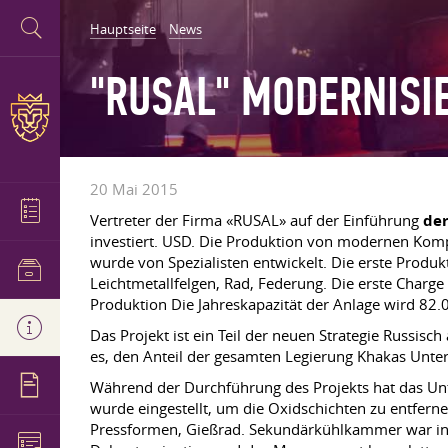
Hauptseite
News
"RUSAL" MODERNISI
20 Mai 2015
Vertreter der Firma «RUSAL» auf der Einführung
de
investiert. USD. Die Produktion von modernen Komp
wurde von Spezialisten entwickelt. Die erste Produ
Leichtmetallfelgen, Rad, Federung. Die erste Char
Produktion Die Jahreskapazität der Anlage wird 82.
Das Projekt ist ein Teil der neuen Strategie Russi
es, den Anteil der gesamten Legierung Khakas Unte
Während der Durchführung des Projekts hat das Un
wurde eingestellt, um die Oxidschichten zu entfer
Pressformen, Gießrad. Sekundärkühlkammer war inst