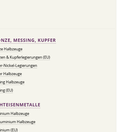
NZE, MESSING, KUPFER
ze Halbzeuge
en & Kupferlegierungen (EU)
r-Nickel-Legierungen
er Halbzeuge
ing Halbzeuge
ng (EU)
HTEISENMETALLE
inium Halbzeuge
luminium Halbzeuge
inium (EU)