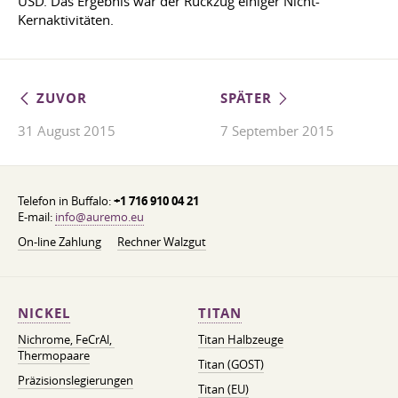
USD. Das Ergebnis war der Rückzug einiger Nicht-
Kernaktivitäten.
ZUVOR
SPÄTER
31 August 2015
7 September 2015
Telefon in Buffalo:
+1 716 910 04 21
E-mail:
info@auremo.eu
On-line Zahlung
Rechner Walzgut
NICKEL
TITAN
Nichrome, FeСrAl, ​​
Titan Halbzeuge
Thermopaare
Titan (GOST)
Präzisionslegierungen
Titan (EU)