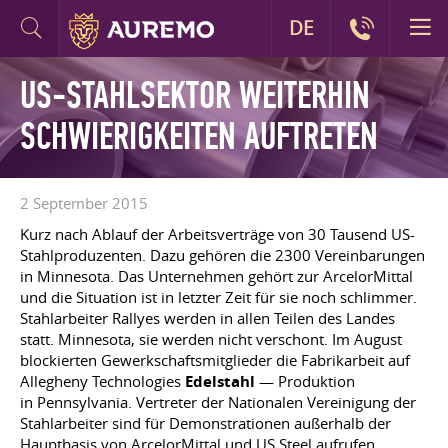
DE
US-STAHLSEKTOR WEITERHIN
SCHWIERIGKEITEN AUFTRETEN
2 September 2015
Kurz nach Ablauf der Arbeitsverträge von 30 Tausend US-
Stahlproduzenten. Dazu gehören die 2300 Vereinbarungen
in Minnesota. Das Unternehmen gehört zur ArcelorMittal
und die Situation ist in letzter Zeit für sie noch schlimmer.
Stahlarbeiter Rallyes werden in allen Teilen des Landes
statt. Minnesota, sie werden nicht verschont. Im August
blockierten Gewerkschaftsmitglieder die Fabrikarbeit auf
Allegheny Technologies
Edelstahl
— Produktion
in Pennsylvania. Vertreter der Nationalen Vereinigung der
Stahlarbeiter sind für Demonstrationen außerhalb der
Hauptbasis von ArcelorMittal und US Steel aufrufen.