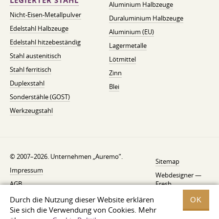
LEGIERTER STAHL
Aluminium Halbzeuge
Nicht-Eisen-Metallpulver
Duraluminium Halbzeuge
Edelstahl Halbzeuge
Aluminium (EU)
Edelstahl hitzebeständig
Lagermetalle
Stahl austenitisch
Lötmittel
Stahl ferritisch
Zinn
Duplexstahl
Blei
Sonderstähle (GOST)
Werkzeugstahl
© 2007–2026. Unternehmen „Auremo”.
Sitemap
Impressum
Webdesigner —
AGB
Fresh
Widerrufsbelehrung
Durch die Nutzung dieser Website erklären
OK
Sie sich die Verwendung von Cookies. Mehr
Datenschutzerklärung