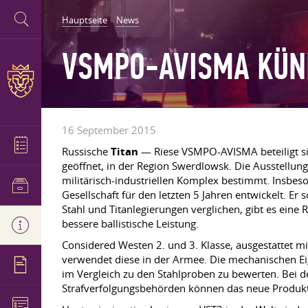
Hauptseite
News
VSMPO-AVISMA KÜN
16 September 2015
Russische
Titan
— Riese VSMPO-AVISMA beteiligt si
geöffnet, in der Region Swerdlowsk. Die Ausstellung
militärisch-industriellen Komplex bestimmt. Insbes
Gesellschaft für den letzten 5 Jahren entwickelt. 
Stahl und Titanlegierungen verglichen, gibt es ein
bessere ballistische Leistung.
Considered Westen 2. und 3. Klasse, ausgestattet m
verwendet diese in der Armee. Die mechanischen Ei
im Vergleich zu den Stahlproben zu bewerten. Bei d
Strafverfolgungsbehörden können das neue Produkt