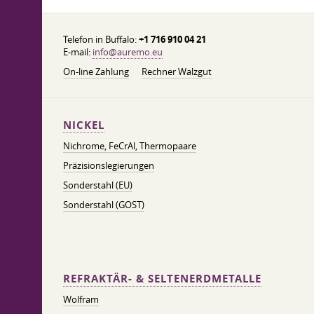
Telefon in Buffalo:
+1 716 910 04 21
E-mail:
info@auremo.eu
On-line Zahlung
Rechner Walzgut
NICKEL
Nichrome, FeСrAl, ​​Thermopaare
Präzisionslegierungen
Sonderstahl (EU)
Sonderstahl (GOST)
REFRAKTÄR- & SELTENERDMETALLE
Wolfram