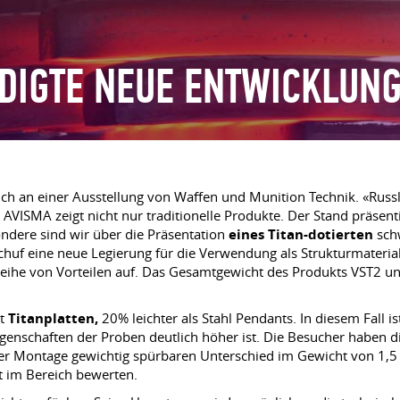
DIGTE NEUE ENTWICKLUN
ch an einer Ausstellung von Waffen und Munition Technik. «Russ
 AVISMA zeigt nicht nur traditionelle Produkte. Der Stand präsent
ondere sind wir über die Präsentation
eines Titan-dotierten
schw
Er schuf eine neue Legierung für die Verwendung als Strukturmate
e Reihe von Vorteilen auf. Das Gesamtgewicht des Produkts VST2 u
it
Titanplatten,
20% leichter als Stahl Pendants. In diesem Fall i
genschaften der Proben deutlich höher ist. Die Besucher haben 
er Montage gewichtig spürbaren Unterschied im Gewicht von 1,5 kg
 im Bereich bewerten.