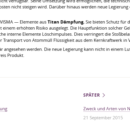
 nicht verfügbar. Seine Umsetzung wird ermöglichen, die technisc
sten nicht steigen wird. Darüber hinaus werden neue Legierung ein
-AVISMA — Elemente aus
Titan Dämpfung.
Sie bieten Schutz für
 einem erhöhten Risiko ausgelegt. Die Hauptfunktion solcher Gebä
che interne Elemente Löschimpulses. Dies verringert die Stoßbela
der Transport von Atommüll Flüssigkeit aus dem Kernkraftwerk in
är angesehen werden. Die neue Legierung kann nicht in einem Lu
eis Produkt.
SPÄTER
kung
Zweck und Arten von N
21 September 2015