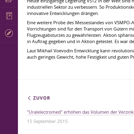
Heute einzigartige Legierung VST2 in der Welt sind
industriellen Sektor zu verbessern. So Produktionsko
innovative Entwicklungen drängen.
Eine weitere Probe des Messestandes von VSMPO
Vorrichtungen sind für den Transport von Gütern mit
Flugzeugabsturzes zu gewährleisten. Aktion sphäris
in Auftrag gegeben und in Aktion getestet. Es war 
Laut Mikhail Voevodin Entwicklung kann revolution
auch geringes Gewicht, hohe Festigkeit und guten Pr
ZUVOR
"Uralelectromed" erhöhen das Volumen der Verzin
15 September 2015