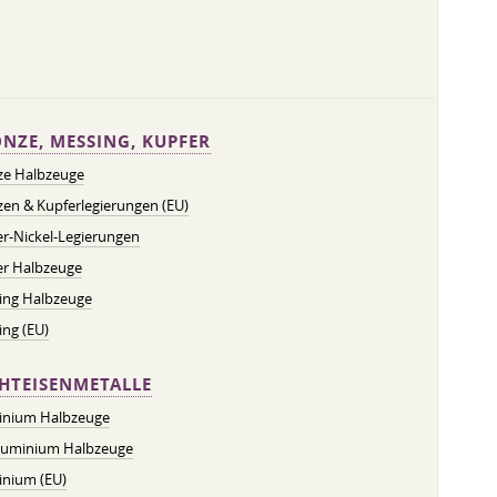
NZE, MESSING, KUPFER
ze Halbzeuge
en & Kupferlegierungen (EU)
r-Nickel-Legierungen
er Halbzeuge
ing Halbzeuge
ng (EU)
HTEISENMETALLE
inium Halbzeuge
luminium Halbzeuge
inium (EU)