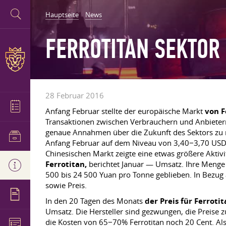
Hauptseite
News
FERROTITAN SEKTOR 
28 Februar 2016
Anfang Februar stellte der europäische Markt
von F
Transaktionen zwischen Verbrauchern und Anbietern 
genaue Annahmen über die Zukunft des Sektors zu ma
Anfang Februar auf dem Niveau von 3,40−3,70 USD / k
Chinesischen Markt zeigte eine etwas größere Aktivi
Ferrotitan,
berichtet Januar — Umsatz. Ihre Meng
500 bis 24 500 Yuan pro Tonne geblieben. In Bezug
sowie Preis.
In den 20 Tagen des Monats
der Preis für Ferroti
Umsatz. Die Hersteller sind gezwungen, die Preise zu
die Kosten von 65−70% Ferrotitan noch 20 Cent. Als