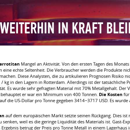
WEITERHIN IN KRAFT BLE
errotitan
Mangel an Aktivität. Von den ersten Tagen des Monats
eine echte Seltenheit. Die Verbraucher werden die Produkte nicht
chen. Diese Analysten, die zu artikulieren Prognosen Risiko nic
g in den Lagern in Rotterdam. Allerdings ist der tatsächliche Pr
tät. Es wurde sehr gefragten Material mit 70% Metallgehalt. Der V
e behauptet er war ein Minimum von 400 Tonnen.
Die Kosten
fü
 auf die US-Dollar pro Tonne gegeben 3414−3717 USD. Es wurde a
tan
auf dem europäischen Markt setzte seinen Rückgang. Dies ist 
 senken, weil es die geringe Liquidität des Materials ist. Gast-Exp
 Ergebnis betrug der Preis pro Tonne Metall in einem Lagerhaus 