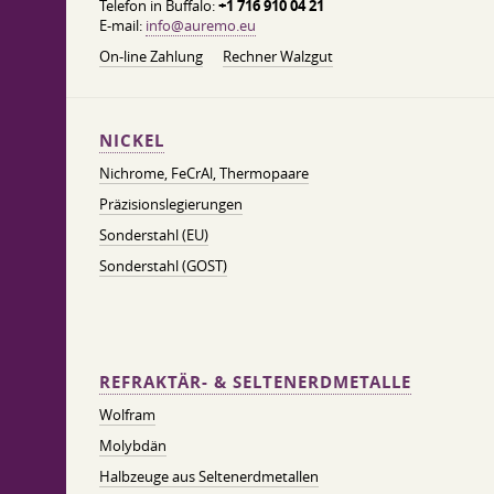
Telefon in Buffalo:
+1 716 910 04 21
E-mail:
info@auremo.eu
On-line Zahlung
Rechner Walzgut
NICKEL
Nichrome, FeСrAl, ​​Thermopaare
Präzisionslegierungen
Sonderstahl (EU)
Sonderstahl (GOST)
REFRAKTÄR- & SELTENERDMETALLE
Wolfram
Molybdän
Halbzeuge aus Seltenerdmetallen