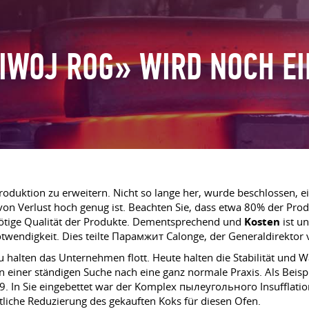
IWOJ ROG» WIRD NOCH EI
Produktion zu erweitern. Nicht so lange her, wurde beschlossen, e
r von Verlust hoch genug ist. Beachten Sie, dass etwa 80% der P
e nötige Qualität der Produkte. Dementsprechend und
Kosten
ist u
twendigkeit. Dies teilte Парамжит Calonge, der Generaldirektor
 halten das Unternehmen flott. Heute halten die Stabilität und 
n einer ständigen Suche nach eine ganz normale Praxis. Als Beis
. In Sie eingebettet war der Komplex пылеугольного Insufflatio
liche Reduzierung des gekauften Koks für diesen Ofen.