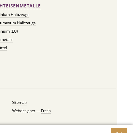
HTEISENMETALLE
inium Halbzeuge
luminium Halbzeuge
inium (EU)
metalle
ttel
Sitemap
Webdesigner —
Fresh