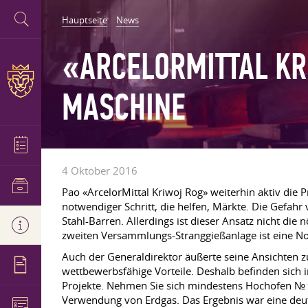
Hauptseite
News
«ARCELORMITTAL KR
ASCHINE
4 Oktober 2016
Pao «ArcelorMittal Kriwoj Rog» weiterhin aktiv die 
notwendiger Schritt, die helfen, Märkte. Die Gefah
Stahl-Barren. Allerdings ist dieser Ansatz nicht di
zweiten Versammlungs-Stranggießanlage ist eine No
Auch der Generaldirektor äußerte seine Ansichten zu
wettbewerbsfähige Vorteile. Deshalb befinden sich i
Projekte. Nehmen Sie sich mindestens Hochofen № 9
Verwendung von Erdgas. Das Ergebnis war eine deut