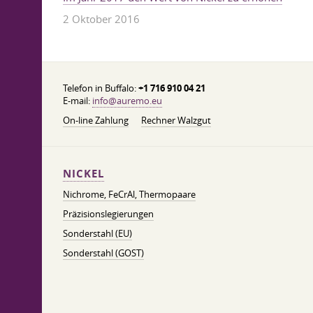
2 Oktober 2016
Telefon in Buffalo:
+1 716 910 04 21
E-mail:
info@auremo.eu
On-line Zahlung
Rechner Walzgut
NICKEL
Nichrome, FeСrAl, ​​Thermopaare
Präzisionslegierungen
Sonderstahl (EU)
Sonderstahl (GOST)