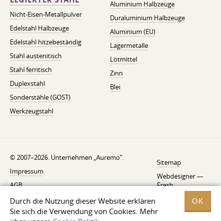
Aluminium Halbzeuge
Nicht-Eisen-Metallpulver
Duraluminium Halbzeuge
Edelstahl Halbzeuge
Aluminium (EU)
Edelstahl hitzebeständig
Lagermetalle
Stahl austenitisch
Lötmittel
Stahl ferritisch
Zinn
Duplexstahl
Blei
Sonderstähle (GOST)
Werkzeugstahl
© 2007–2026. Unternehmen „Auremo”.
Sitemap
Impressum
Webdesigner —
AGB
Fresh
Widerrufsbelehrung
Durch die Nutzung dieser Website erklären
OK
Sie sich die Verwendung von Cookies. Mehr
Datenschutzerklärung