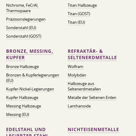
Nichrome, FeСrAl, ​​
Titan Halbzeuge
Thermopaare
Titan (GOST)
Präzisionslegierungen
Titan (EU)
Sonderstahl (EU)
Sonderstahl (GOST)
BRONZE, MESSING,
REFRAKTÄR- &
KUPFER
SELTENERDMETALLE
Bronze Halbzeuge
Wolfram
Bronzen & Kupferlegierungen
Molybdän
(EU)
Halbzeuge aus
Kupfer-Nickel-Legierungen
Seltenerdmetallen
Kupfer Halbzeuge
Metalle der Seltenen Erden
Messing Halbzeuge
Lanthanoide
Messing (EU)
EDELSTAHL UND
NICHTEISENMETALLE
LEGIERTER STAHL