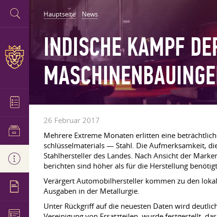
Hauptseite
News
INDISCHE KAMPF DE
MASCHINENBAUINGEN
26 Februar 2017
Mehrere Extreme Monaten erlitten eine beträchtliche
schlüsselmaterials — Stahl. Die Aufmerksamkeit, die 
Stahlhersteller des Landes. Nach Ansicht der Marken
berichten sind höher als für die Herstellung benötigt
Verärgert Automobilhersteller kommen zu den lokale
Ausgaben in der Metallurgie.
Unter Rückgriff auf die neuesten Daten wird deutli
Vereinigung von Ersatzteilen, wurde festgestellt, 