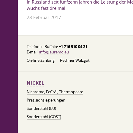
In Russland seit fünfzehn Jahren die Leistung der M
wuchs fast dreimal
23 Februar 2017
Telefon in Buffalo:
+1 716 910 04 21
E-mail:
info@auremo.eu
On-line Zahlung
Rechner Walzgut
NICKEL
Nichrome, FeСrAl, ​​Thermopaare
Präzisionslegierungen
Sonderstahl (EU)
Sonderstahl (GOST)