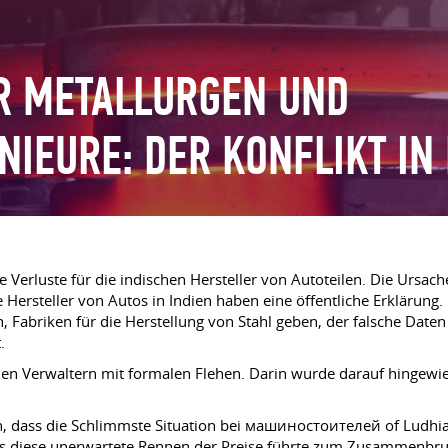
R METALLURGEN UND
IEURE: DER KONFLIKT IN
 Verluste für die indischen Hersteller von Autoteilen. Die Ursac
Hersteller von Autos in Indien haben eine öffentliche Erklärung. 
, Fabriken für die Herstellung von Stahl geben, der falsche Daten
.
n Verwaltern mit formalen Flehen. Darin wurde darauf hingewiese
ch, dass die Schlimmste Situation bei машиностоителей of Ludhia
dass diese unerwartete Rennen der Preise führte zum Zusammenbru