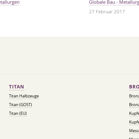
etallurgen
Globale Bau - Metallur
27 Februar 2017
TITAN
BRO
Titan Halbzeuge
Bron
Titan (GOST)
Bronz
Titan (EU)
Kupfe
Kupf
Mess