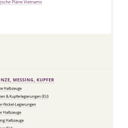
gische Pläne Vietnams
NZE, MESSING, KUPFER
ze Halbzeuge
en & Kupferlegierungen (EU)
r-Nickel-Legierungen
er Halbzeuge
ing Halbzeuge