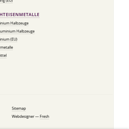
ng (EU)
HTEISENMETALLE
inium Halbzeuge
luminium Halbzeuge
inium (EU)
metalle
ttel
Sitemap
Webdesigner —
Fresh