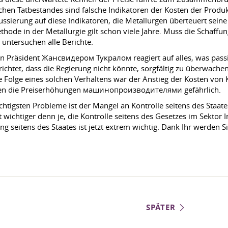
en Tatbestandes sind falsche Indikatoren der Kosten der Produkt
rung auf diese Indikatoren, die Metallurgen überteuert seine P
thode in der Metallurgie gilt schon viele Jahre. Muss die Schaff
untersuchen alle Berichte.
 Präsident Жансвидером Тукралом reagiert auf alles, was passier
ichtet, dass die Regierung nicht könnte, sorgfältig zu überwache
Folge eines solchen Verhaltens war der Anstieg der Kosten von KF
hen die Preiserhöhungen машинопроизводителями gefährlich.
tigsten Probleme ist der Mangel an Kontrolle seitens des Staates
zt wichtiger denn je, die Kontrolle seitens des Gesetzes im Sektor
ng seitens des Staates ist jetzt extrem wichtig. Dank Ihr werden S
SPÄTER