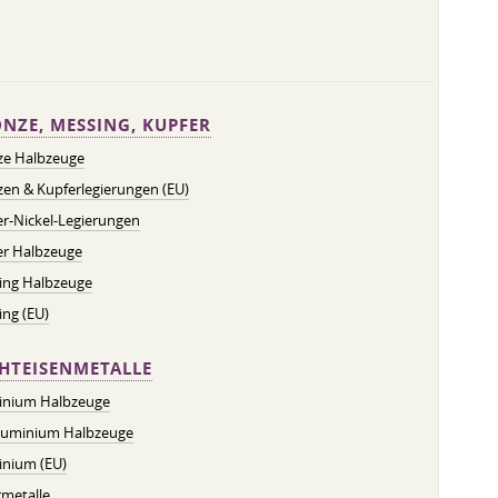
NZE, MESSING, KUPFER
ze Halbzeuge
en & Kupferlegierungen (EU)
r-Nickel-Legierungen
er Halbzeuge
ing Halbzeuge
ng (EU)
HTEISENMETALLE
inium Halbzeuge
luminium Halbzeuge
inium (EU)
metalle