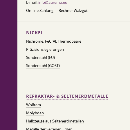
E-mail:
info@auremo.eu
On-line Zahlung
Rechner Walzgut
NICKEL
Nichrome, FeСrAl, ​​Thermopaare
Präzisionslegierungen
Sonderstahl (EU)
Sonderstahl (GOST)
REFRAKTÄR- & SELTENERDMETALLE
Wolfram
Molybdän
Halbzeuge aus Seltenerdmetallen
Metalle der Seltenen Erden