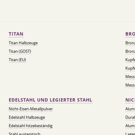
TITAN
BRO
Titan Halbzeuge
Bron
Titan (GOST)
Bronz
Titan (EU)
Kupfe
Kupf
Mess
Messi
EDELSTAHL UND LEGIERTER STAHL
NIC
Nicht-Eisen-Metallpulver
Alum
Edelstahl Halbzeuge
Dura
Edelstahl hitzebeständig
Alum
Stahl austenitisch
Lager