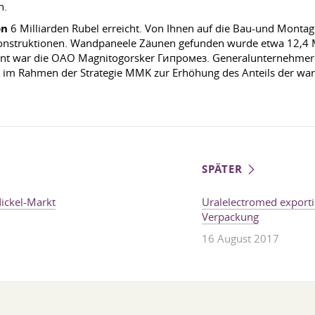
n.
on
6 Milliarden Rubel erreicht. Von Ihnen auf die Bau-und Montage
konstruktionen. Wandpaneele Zäunen gefunden wurde etwa 12,4 M
tant war die OAO Magnitogorsker Гипромез. Generalunternehmer f
 im Rahmen der Strategie MMK zur Erhöhung des Anteils der war
SPÄTER
ickel-Markt
Uralelectromed exporti
Verpackung
16 August 2017