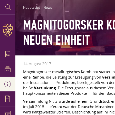
Hauptseite
News
MAGNITOGORSKER KO
NEUEN EINHEIT
14 August 2017
Magnitogorsker metallurgisches Kombinat startet in d
eine Rampe, die Leistung zur Erzeugung von
verzin
der Installation — Produktion, bereitgestellt von de
heiße
Verzinkung
. Die Erzeugnisse aus diesem Verl
hauptkonsumenten dieser Produkte — für den Bause
Versammlung Nr. 3 wurde auf einem Grundstück err
im Juli 2015. Lieferant war der Deutsche Maschine
wird kaltgewalzter Streifen. Beschichtung auf Ihr 