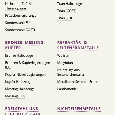
Nichrome, FeСrAl, ​​
Titan Halbzeuge
Thermopaare
Titan (GOST)
Präzisionslegierungen
Titan (EU)
Sonderstahl (EU)
Sonderstahl (GOST)
BRONZE, MESSING,
REFRAKTÄR- &
KUPFER
SELTENERDMETALLE
Bronze Halbzeuge
Wolfram
Bronzen & Kupferlegierungen
Molybdän
(EU)
Halbzeuge aus
Kupfer-Nickel-Legierungen
Seltenerdmetallen
Kupfer Halbzeuge
Metalle der Seltenen Erden
Messing Halbzeuge
Lanthanoide
Messing (EU)
EDELSTAHL UND
NICHTEISENMETALLE
LEGIERTER STAHL