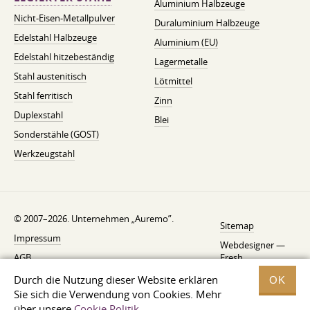
Aluminium Halbzeuge
Nicht-Eisen-Metallpulver
Duraluminium Halbzeuge
Edelstahl Halbzeuge
Aluminium (EU)
Edelstahl hitzebeständig
Lagermetalle
Stahl austenitisch
Lötmittel
Stahl ferritisch
Zinn
Duplexstahl
Blei
Sonderstähle (GOST)
Werkzeugstahl
© 2007–2026. Unternehmen „Auremo”.
Sitemap
Impressum
Webdesigner —
AGB
Fresh
Widerrufsbelehrung
Durch die Nutzung dieser Website erklären
OK
Sie sich die Verwendung von Cookies. Mehr
Datenschutzerklärung
über unsere
Cookie Politik
.