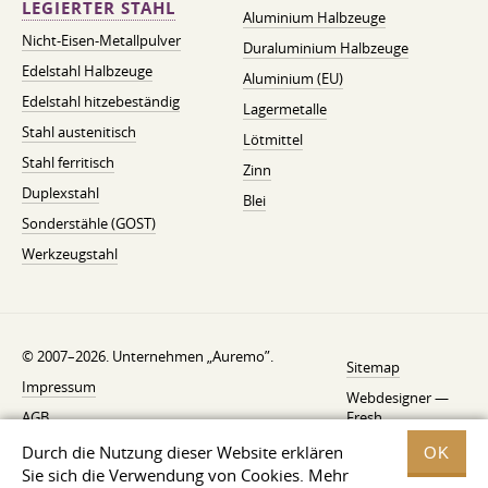
LEGIERTER STAHL
Aluminium Halbzeuge
Nicht-Eisen-Metallpulver
Duraluminium Halbzeuge
Edelstahl Halbzeuge
Aluminium (EU)
Edelstahl hitzebeständig
Lagermetalle
Stahl austenitisch
Lötmittel
Stahl ferritisch
Zinn
Duplexstahl
Blei
Sonderstähle (GOST)
Werkzeugstahl
© 2007–2026. Unternehmen „Auremo”.
Sitemap
Impressum
Webdesigner —
AGB
Fresh
Widerrufsbelehrung
Durch die Nutzung dieser Website erklären
OK
Sie sich die Verwendung von Cookies. Mehr
Datenschutzerklärung