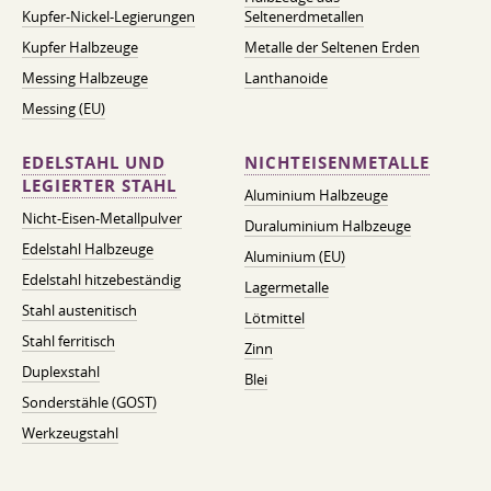
Kupfer-Nickel-Legierungen
Seltenerdmetallen
Kupfer Halbzeuge
Metalle der Seltenen Erden
Messing Halbzeuge
Lanthanoide
Messing (EU)
EDELSTAHL UND
NICHTEISENMETALLE
LEGIERTER STAHL
Aluminium Halbzeuge
Nicht-Eisen-Metallpulver
Duraluminium Halbzeuge
Edelstahl Halbzeuge
Aluminium (EU)
Edelstahl hitzebeständig
Lagermetalle
Stahl austenitisch
Lötmittel
Stahl ferritisch
Zinn
Duplexstahl
Blei
Sonderstähle (GOST)
Werkzeugstahl