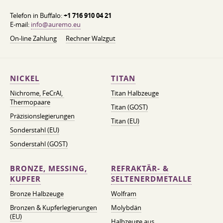
Telefon in Buffalo:
+1 716 910 04 21
E-mail:
info@auremo.eu
On-line Zahlung
Rechner Walzgut
NICKEL
TITAN
Nichrome, FeСrAl, ​​
Titan Halbzeuge
Thermopaare
Titan (GOST)
Präzisionslegierungen
Titan (EU)
Sonderstahl (EU)
Sonderstahl (GOST)
BRONZE, MESSING,
REFRAKTÄR- &
KUPFER
SELTENERDMETALLE
Bronze Halbzeuge
Wolfram
Bronzen & Kupferlegierungen
Molybdän
(EU)
Halbzeuge aus