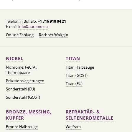
Telefon in Buffalo:
+1 716 910 04 21
E-mail:
info@auremo.eu
On-line Zahlung
Rechner Walzgut
NICKEL
TITAN
Nichrome, FeСrAl, ​​
Titan Halbzeuge
Thermopaare
Titan (GOST)
Präzisionslegierungen
Titan (EU)
Sonderstahl (EU)
Sonderstahl (GOST)
BRONZE, MESSING,
REFRAKTÄR- &
KUPFER
SELTENERDMETALLE
Bronze Halbzeuge
Wolfram