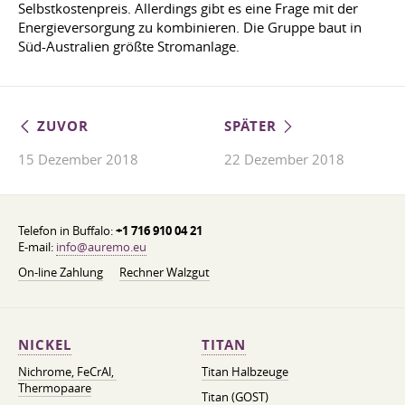
Selbstkostenpreis. Allerdings gibt es eine Frage mit der
Energieversorgung zu kombinieren. Die Gruppe baut in
Süd-Australien größte Stromanlage.
ZUVOR
SPÄTER
15 Dezember 2018
22 Dezember 2018
Telefon in Buffalo:
+1 716 910 04 21
E-mail:
info@auremo.eu
On-line Zahlung
Rechner Walzgut
NICKEL
TITAN
Nichrome, FeСrAl, ​​
Titan Halbzeuge
Thermopaare
Titan (GOST)