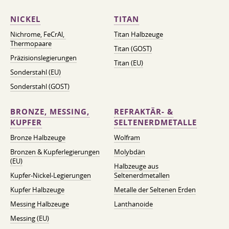
NICKEL
TITAN
Nichrome, FeСrAl, ​​
Titan Halbzeuge
Thermopaare
Titan (GOST)
Präzisionslegierungen
Titan (EU)
Sonderstahl (EU)
Sonderstahl (GOST)
BRONZE, MESSING,
REFRAKTÄR- &
KUPFER
SELTENERDMETALLE
Bronze Halbzeuge
Wolfram
Bronzen & Kupferlegierungen
Molybdän
(EU)
Halbzeuge aus
Kupfer-Nickel-Legierungen
Seltenerdmetallen
Kupfer Halbzeuge
Metalle der Seltenen Erden
Messing Halbzeuge
Lanthanoide
Messing (EU)