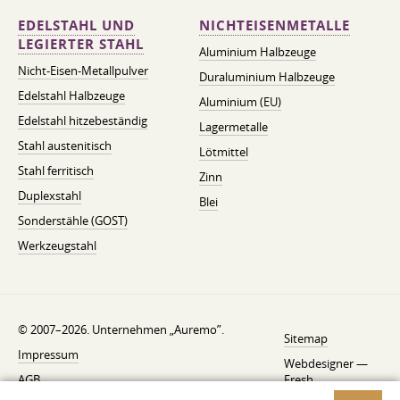
EDELSTAHL UND
NICHTEISENMETALLE
LEGIERTER STAHL
Aluminium Halbzeuge
Nicht-Eisen-Metallpulver
Duraluminium Halbzeuge
Edelstahl Halbzeuge
Aluminium (EU)
Edelstahl hitzebeständig
Lagermetalle
Stahl austenitisch
Lötmittel
Stahl ferritisch
Zinn
Duplexstahl
Blei
Sonderstähle (GOST)
Werkzeugstahl
© 2007–2026. Unternehmen „Auremo”.
Sitemap
Impressum
Webdesigner —
AGB
Fresh