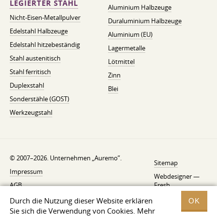
LEGIERTER STAHL
Aluminium Halbzeuge
Nicht-Eisen-Metallpulver
Duraluminium Halbzeuge
Edelstahl Halbzeuge
Aluminium (EU)
Edelstahl hitzebeständig
Lagermetalle
Stahl austenitisch
Lötmittel
Stahl ferritisch
Zinn
Duplexstahl
Blei
Sonderstähle (GOST)
Werkzeugstahl
© 2007–2026. Unternehmen „Auremo”.
Sitemap
Impressum
Webdesigner —
AGB
Fresh
Widerrufsbelehrung
Durch die Nutzung dieser Website erklären
OK
Sie sich die Verwendung von Cookies. Mehr
Datenschutzerklärung