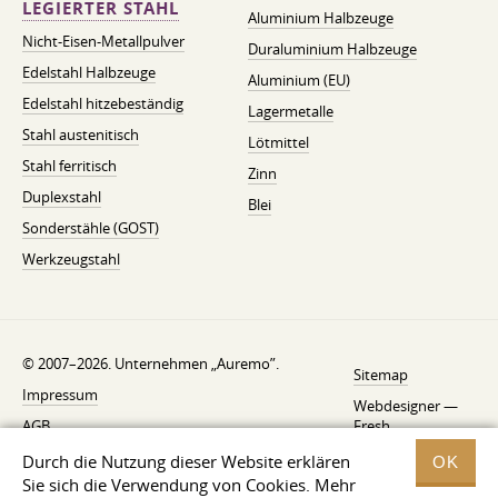
LEGIERTER STAHL
Aluminium Halbzeuge
Nicht-Eisen-Metallpulver
Duraluminium Halbzeuge
Edelstahl Halbzeuge
Aluminium (EU)
Edelstahl hitzebeständig
Lagermetalle
Stahl austenitisch
Lötmittel
Stahl ferritisch
Zinn
Duplexstahl
Blei
Sonderstähle (GOST)
Werkzeugstahl
© 2007–2026. Unternehmen „Auremo”.
Sitemap
Impressum
Webdesigner —
AGB
Fresh
Widerrufsbelehrung
Durch die Nutzung dieser Website erklären
OK
Sie sich die Verwendung von Cookies. Mehr
Datenschutzerklärung