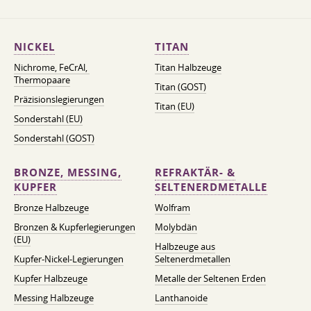
NICKEL
TITAN
Nichrome, FeСrAl, ​​
Titan Halbzeuge
Thermopaare
Titan (GOST)
Präzisionslegierungen
Titan (EU)
Sonderstahl (EU)
Sonderstahl (GOST)
BRONZE, MESSING,
REFRAKTÄR- &
KUPFER
SELTENERDMETALLE
Bronze Halbzeuge
Wolfram
Bronzen & Kupferlegierungen
Molybdän
(EU)
Halbzeuge aus
Kupfer-Nickel-Legierungen
Seltenerdmetallen
Kupfer Halbzeuge
Metalle der Seltenen Erden
Messing Halbzeuge
Lanthanoide