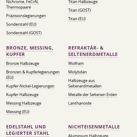
Nichrome, FeСrAl, ​​
Titan Halbzeuge
Thermopaare
Titan (GOST)
Präzisionslegierungen
Titan (EU)
Sonderstahl (EU)
Sonderstahl (GOST)
BRONZE, MESSING,
REFRAKTÄR- &
KUPFER
SELTENERDMETALLE
Bronze Halbzeuge
Wolfram
Bronzen & Kupferlegierungen
Molybdän
(EU)
Halbzeuge aus
Kupfer-Nickel-Legierungen
Seltenerdmetallen
Kupfer Halbzeuge
Metalle der Seltenen Erden
Messing Halbzeuge
Lanthanoide
Messing (EU)
EDELSTAHL UND
NICHTEISENMETALLE
LEGIERTER STAHL
Aluminium Halbzeuge