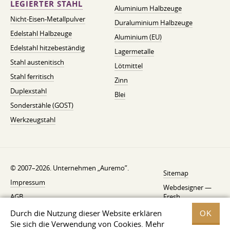
LEGIERTER STAHL
Aluminium Halbzeuge
Nicht-Eisen-Metallpulver
Duraluminium Halbzeuge
Edelstahl Halbzeuge
Aluminium (EU)
Edelstahl hitzebeständig
Lagermetalle
Stahl austenitisch
Lötmittel
Stahl ferritisch
Zinn
Duplexstahl
Blei
Sonderstähle (GOST)
Werkzeugstahl
© 2007–2026. Unternehmen „Auremo”.
Sitemap
Impressum
Webdesigner —
AGB
Fresh
Widerrufsbelehrung
Durch die Nutzung dieser Website erklären
OK
Sie sich die Verwendung von Cookies. Mehr
Datenschutzerklärung