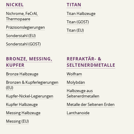
NICKEL
TITAN
Nichrome, FeСrAl, ​​
Titan Halbzeuge
Thermopaare
Titan (GOST)
Präzisionslegierungen
Titan (EU)
Sonderstahl (EU)
Sonderstahl (GOST)
BRONZE, MESSING,
REFRAKTÄR- &
KUPFER
SELTENERDMETALLE
Bronze Halbzeuge
Wolfram
Bronzen & Kupferlegierungen
Molybdän
(EU)
Halbzeuge aus
Kupfer-Nickel-Legierungen
Seltenerdmetallen
Kupfer Halbzeuge
Metalle der Seltenen Erden
Messing Halbzeuge
Lanthanoide
Messing (EU)