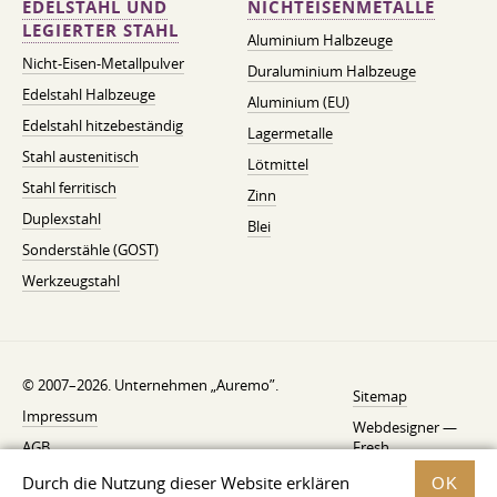
EDELSTAHL UND
NICHTEISENMETALLE
LEGIERTER STAHL
Aluminium Halbzeuge
Nicht-Eisen-Metallpulver
Duraluminium Halbzeuge
Edelstahl Halbzeuge
Aluminium (EU)
Edelstahl hitzebeständig
Lagermetalle
Stahl austenitisch
Lötmittel
Stahl ferritisch
Zinn
Duplexstahl
Blei
Sonderstähle (GOST)
Werkzeugstahl
© 2007–2026. Unternehmen „Auremo”.
Sitemap
Impressum
Webdesigner —
AGB
Fresh
Widerrufsbelehrung
Durch die Nutzung dieser Website erklären
OK