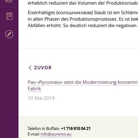
erheblich reduziert das Volumen der Produktionsabf
Eisenhaltiges (колошниковая) Staub ist ein Schläm
in allen Phasen des Produktionsprozesses. Es ist b
Abfällen erhöht. So deutlich reduziert die negativ
ZUVOR
Pao «Русолово» setzt die Modernisierung konzentri
Fabrik
10 Mai 2019
Telefon in Buffalo:
+1 716 910 04 21
E-mail:
info@auremo.eu