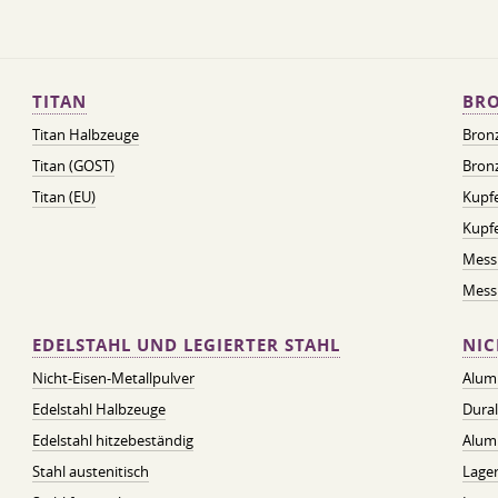
TITAN
BRO
Titan Halbzeuge
Bron
Titan (GOST)
Bronz
Titan (EU)
Kupfe
Kupf
Mess
Messi
EDELSTAHL UND LEGIERTER STAHL
NIC
Nicht-Eisen-Metallpulver
Alum
Edelstahl Halbzeuge
Dura
Edelstahl hitzebeständig
Alum
Stahl austenitisch
Lager