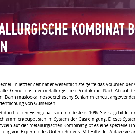
ALLURGISCHE KOMBINAT 
LN
chel. In letzter Zeit hat er wesentlich steigerte das Volumen der 
Abfälle. Gemeint ist der metallurgischen Produktion. Nach Ablauf 
n. Dann maslookalinosoderzhaschy Schlamm erneut angewendet wi
öffentlichung von Gusseisen.
urch einen Eisengehalt von mindestens 40%. Sie ist gebildet u
hlamm entpuppt sich im System der Gasreinigung. Dieses System 
yceln auf der metallurgischen Kombinat gibt es eine spezielle Ei
tellung von Experten des Unternehmens. Mit Hilfe der Anlage vera