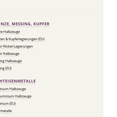
NZE, MESSING, KUPFER
ze Halbzeuge
en & Kupferlegierungen (EU)
r-Nickel-Legierungen
er Halbzeuge
ing Halbzeuge
ng (EU)
HTEISENMETALLE
inium Halbzeuge
luminium Halbzeuge
inium (EU)
metalle