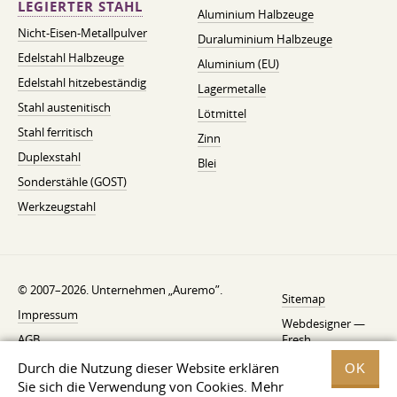
LEGIERTER STAHL
Aluminium Halbzeuge
Nicht-Eisen-Metallpulver
Duraluminium Halbzeuge
Edelstahl Halbzeuge
Aluminium (EU)
Edelstahl hitzebeständig
Lagermetalle
Stahl austenitisch
Lötmittel
Stahl ferritisch
Zinn
Duplexstahl
Blei
Sonderstähle (GOST)
Werkzeugstahl
© 2007–2026. Unternehmen „Auremo”.
Sitemap
Impressum
Webdesigner —
AGB
Fresh
Widerrufsbelehrung
Durch die Nutzung dieser Website erklären
OK
Sie sich die Verwendung von Cookies. Mehr
Datenschutzerklärung