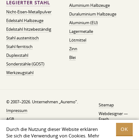
LEGIERTER STAHL
Aluminium Halbzeuge
Nicht-Eisen-Metallpulver
Duraluminium Halbzeuge
Edelstahl Halbzeuge
Aluminium (EU)
Edelstahl hitzebeständig
Lagermetalle
Stahl austenitisch
Lötmittel
Stahl ferritisch
Zinn
Duplexstahl
Blei
Sonderstähle (GOST)
Werkzeugstahl
© 2007–2026. Unternehmen „Auremo”.
Sitemap
Impressum
Webdesigner —
AGB
Fresh
Widerrufsbelehrung
Durch die Nutzung dieser Website erklären
OK
Sie sich die Verwendung von Cookies. Mehr
Datenschutzerklärung