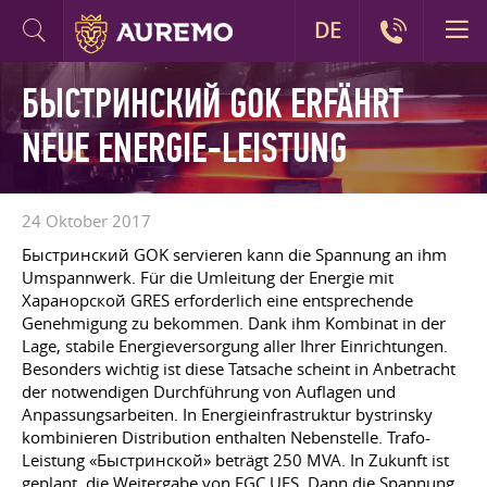
DE
БЫСТРИНСКИЙ GOK ERFÄHRT
NEUE ENERGIE-LEISTUNG
24 Oktober 2017
Быстринский GOK servieren kann die Spannung an ihm
Umspannwerk. Für die Umleitung der Energie mit
Харанорской GRES erforderlich eine entsprechende
Genehmigung zu bekommen. Dank ihm Kombinat in der
Lage, stabile Energieversorgung aller Ihrer Einrichtungen.
Besonders wichtig ist diese Tatsache scheint in Anbetracht
der notwendigen Durchführung von Auflagen und
Anpassungsarbeiten. In Energieinfrastruktur bystrinsky
kombinieren Distribution enthalten Nebenstelle. Trafo-
Leistung «Быстринской» beträgt 250 MVA. In Zukunft ist
geplant, die Weitergabe von FGC UES. Dann die Spannung